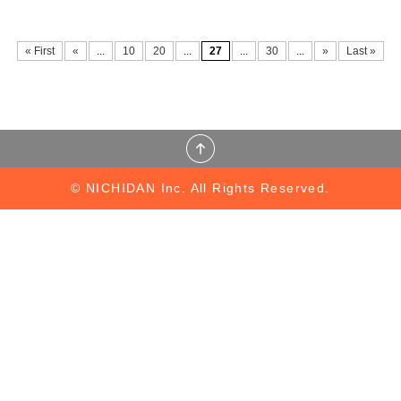
« First
«
...
10
20
...
27
...
30
...
»
Last »
© NICHIDAN Inc. All Rights Reserved.