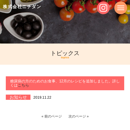
株式会社ニチダン
トピックス
topics
糖尿病の方のためのお食事、12月のレシピを追加しました。詳し
くは
こちら
お知らせ
2019.11.22
« 前のページ
次のページ »