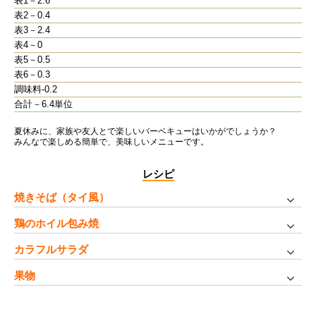
表1－2.6
表2－0.4
表3－2.4
表4－0
表5－0.5
表6－0.3
調味料-0.2
合計－6.4単位
夏休みに、家族や友人とで楽しいバーベキューはいかがでしょうか？
みんなで楽しめる簡単で、美味しいメニューです。
レシピ
焼きそば（タイ風）
鶏のホイル包み焼
カラフルサラダ
果物