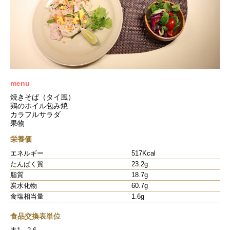
menu
焼きそば（タイ風）
鶏のホイル包み焼
カラフルサラダ
果物
栄養価
エネルギー
517Kcal
たんぱく質
23.2g
脂質
18.7g
炭水化物
60.7g
食塩相当量
1.6g
食品交換表単位